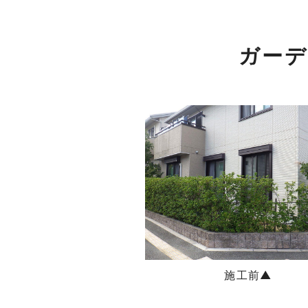
ガーデ
施工前▲