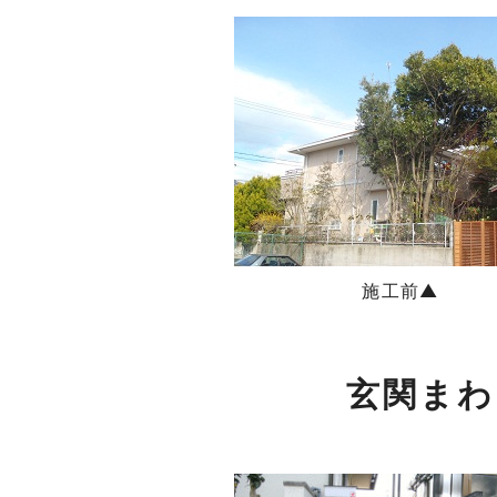
施工前▲
玄関まわ